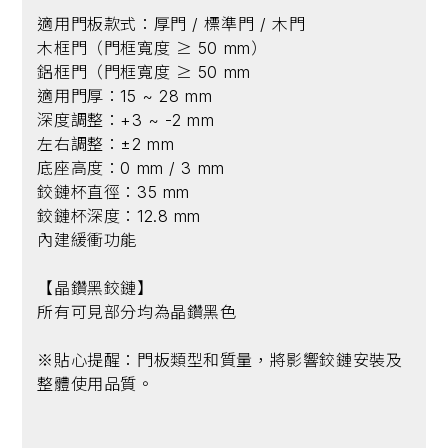
適用門板款式：厚門 / 標準門 / 木門
木框門（門框寬度 ≥ 50 mm）
鋁框門（門框寬度 ≥ 50 mm
適用門厚：15 ~ 28 mm
深度調整：+3 ~ -2 mm
左右調整：±2 mm
底座高度：0 mm / 3 mm
鉸鏈杯直徑：35 mm
鉸鏈杯深度：12.8 mm
內建緩衝功能
【晶鑽黑鉸鏈】
所有可見部分均為晶鑽黑色
※貼心提醒：門板類型和質量，將影響鉸鏈安裝及
整體使用品質。